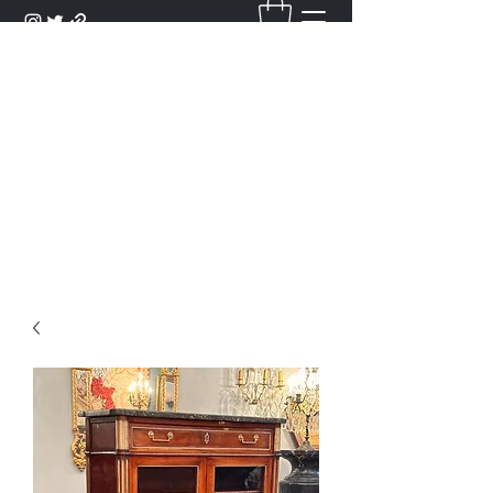
DANTAN
Bienvenue Dans Notre Galerie,
Découvrez Nos Antiquités et
Objets d'Art.