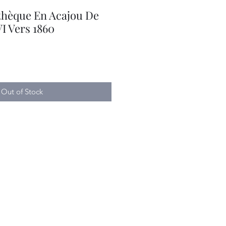
othèque En Acajou De
VI Vers 1860
Out of Stock