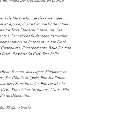
e Terminant par des Sabots en Bronze
essus de Marbre Rouge des Pyrénnées
ré et Ajouré, Ouvre Par une Porte Vitrée
aitre Trois Etagères Intérieures. Ses
ants à Cannelures Rudentées, Incrustées
rnementation de Bronze et Laiton Doré
 Cannelures, Encadrements. Belle Finition
 Doré. Possède Sa Clef. Très Belle
Belle Facture, aux Lignes Elégantes et
ns, Ses Détails Soignés, Elle Sublimera
ais aussi Fonctionnelle. Elle est Idéale
'Art, Porcelaine, Scuptures, Livres. Elle
yle de Décoration.
860, XIXème Siècle.