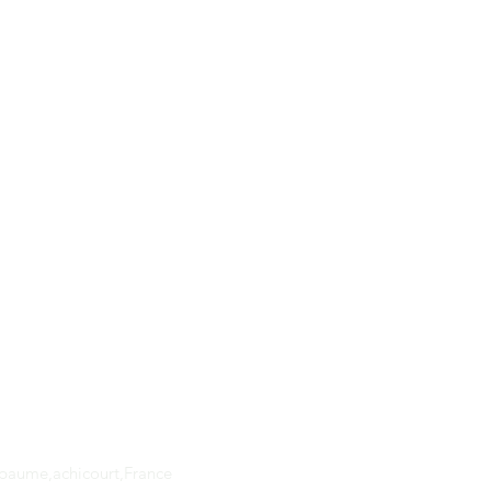
Adresse
apaume,achicourt,France