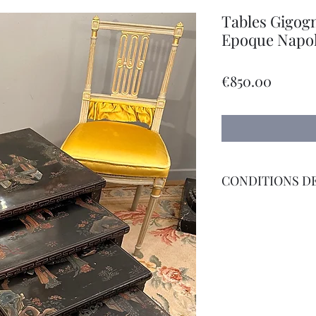
Tables Gigog
Epoque Napol
Price
€850.00
CONDITIONS DE
Livraison Par Transp