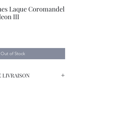
nes Laque Coromandel
eon III
Out of Stock
 LIVRAISON
orteur Avec Assurance.