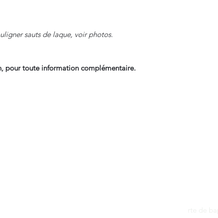
uligner sauts de laque, voir photos.
, pour toute information complémentaire.
Contact
dantan@sfr.fr
rte de b
06.81.50.13.37