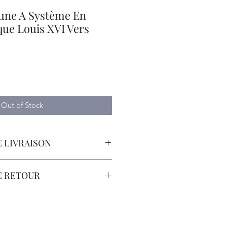
une A Système En
que Louis XVI Vers
e
Out of Stock
 LIVRAISON
orteur avec Assurance.
E RETOUR
sont à la Charge du Client.