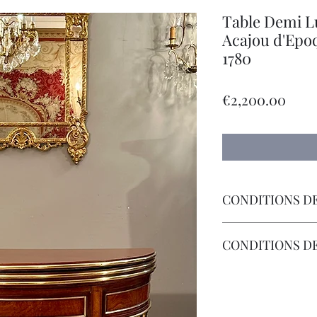
Table Demi L
Acajou d'Epo
1780
Pric
€2,200.00
CONDITIONS DE
Livraison Par Transp
CONDITIONS D
Les Frais de Retour 