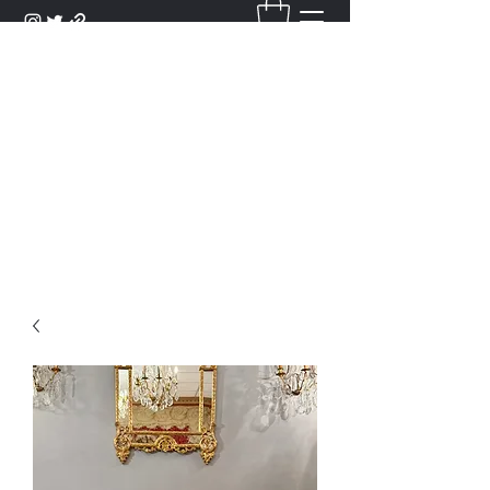
DANTAN
Bienvenue Dans Notre Galerie,
Découvrez Nos Antiquités et
Objets d'Art.