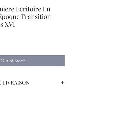
niere Ecritoire En
Epoque Transition
s XVI
Out of Stock
 LIVRAISON
orteur avec Assurance.