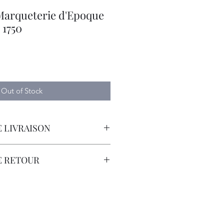
 Marqueterie d'Epoque
 1750
Out of Stock
 LIVRAISON
orteur avec Assurance.
E RETOUR
sont à la Charge du Client.