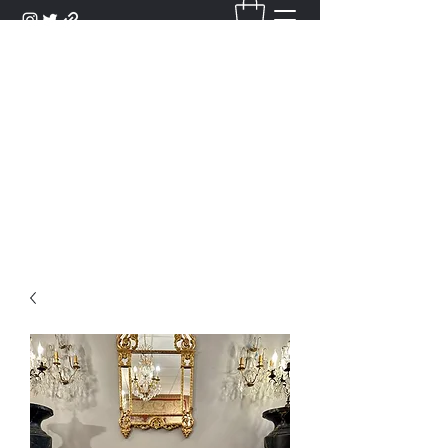
DANTAN
Bienvenue Dans Notre Galerie,
Découvrez Nos Antiquités et
Objets d'Art.