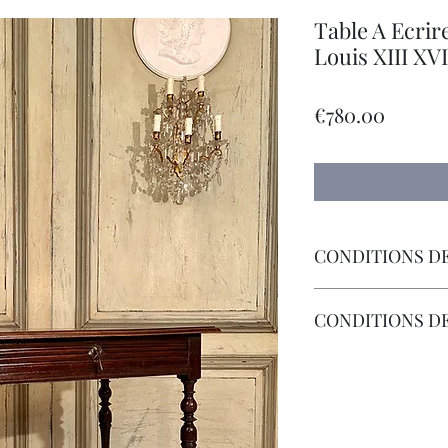
Table A Ecri
Louis XIII XV
Price
€780.00
CONDITIONS DE
Livraison Par Transp
CONDITIONS D
Les Frais de Retour 