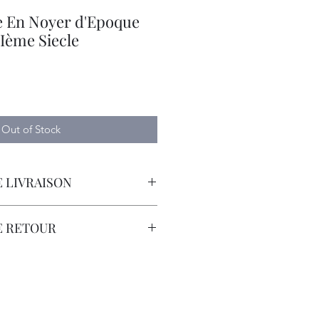
re En Noyer d'Epoque
IIème Siecle
Out of Stock
 LIVRAISON
orteur avec Assurance.
E RETOUR
sont à la Charge du Client.