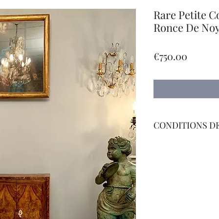
Rare Petite 
Ronce De Noye
Price
€750.00
CONDITIONS DE
Livraison Par Transp
International sur D