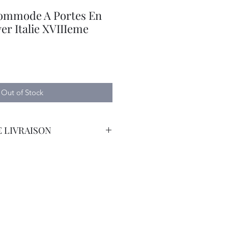
Commode A Portes En
r Italie XVIIIeme
Out of Stock
 LIVRAISON
orteur avec Assurance. Tarif
emande.