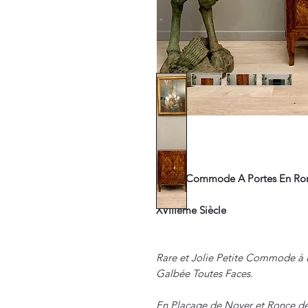
Petite Commode A Portes En Ron
XVIIIeme Siècle
Rare et Jolie Petite Commode à P
Galbée Toutes Faces.
En Placage de Noyer et Ronce d