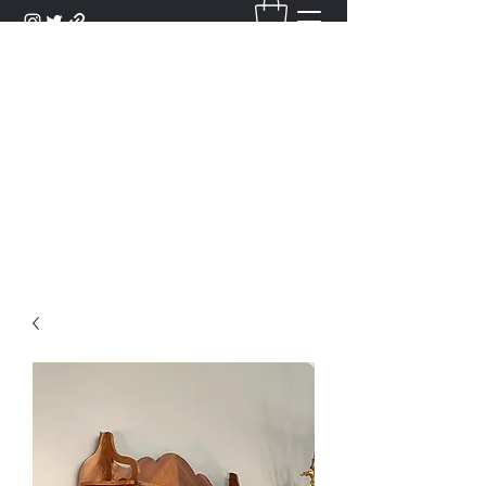
DANTAN
Bienvenue Dans Notre Galerie,
Découvrez Nos Antiquités et
Objets d'Art.