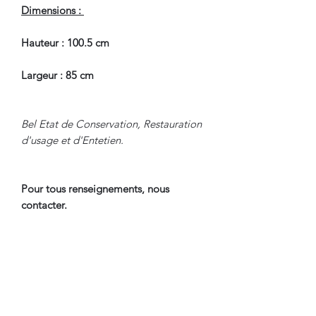
Dimensions :
Hauteur : 100.5 cm
Largeur : 85 cm
Bel Etat de Conservation, Restauration
d'usage et d'Entetien.
Pour tous renseignements, nous
contacter.
CONDITIONS DE LIVRAISON
Envoi par Colis Sécurisé avec
Assurance; Tarif International sur
Demande.