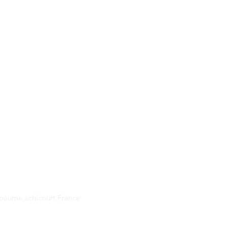
Adresse
apaume,achicourt,France