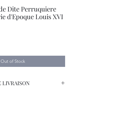
e Dite Perruquiere
ie d'Epoque Louis XVI
e
Out of Stock
 LIVRAISON
orteur avec Assurance.