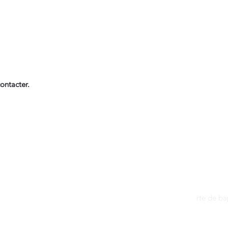
ontacter.
Contact
dantan@sfr.fr
rte de b
06.81.50.13.37