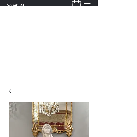
DANTAN
Bienvenue Dans Notre Galerie,
Découvrez Nos Antiquités et
Objets d'Art.