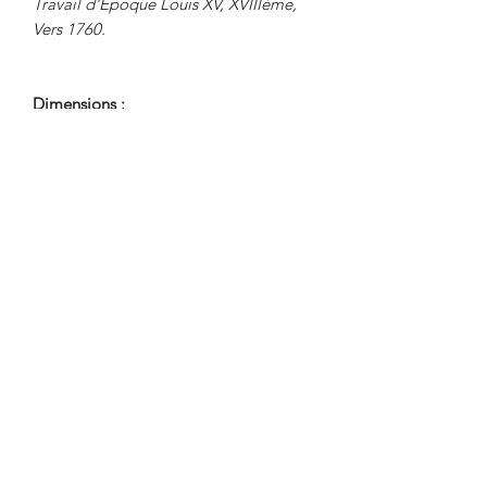
Travail d'Epoque Louis XV, XVIIIème,
Vers 1760.
Dimensions :
Hauteur : 102.5 cm
Largeur : 66.5 cm
Profondeur : 42 cm
Profondeur avec Abattant : 62 cm
Hauteur Passage de Jambes : 67 cm
En Bel Etat de Conservation.