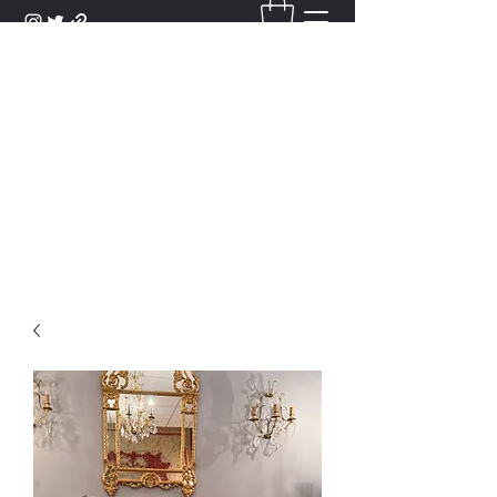
DANTAN
Bienvenue Dans Notre Galerie,
Découvrez Nos Antiquités et
Objets d'Art.