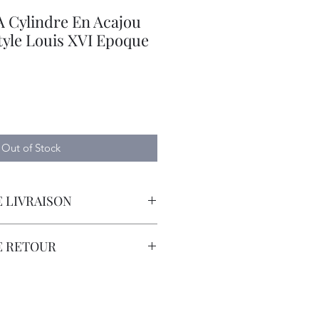
A Cylindre En Acajou
yle Louis XVI Epoque
Out of Stock
 LIVRAISON
orteur Avec Assurance.
E RETOUR
t à la Charge du Client.