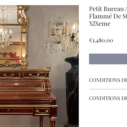
Petit Bureau 
Flammé De St
XIXeme
Price
€1,480.00
CONDITIONS DE
Livraison Par Transp
CONDITIONS D
Les Frais Retour Son