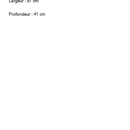
Largeur : 67 cm
Profondeur : 41 cm
En Bel Etat de Conservation. A
souligner, usure au niveau de la
tablette ecriture intérieur.
Nous sommes à Votre Disposition,
pour toute information
complémentaire.
WWW.DANTAN.STORE
CONDITIONS DE LIVRAISON