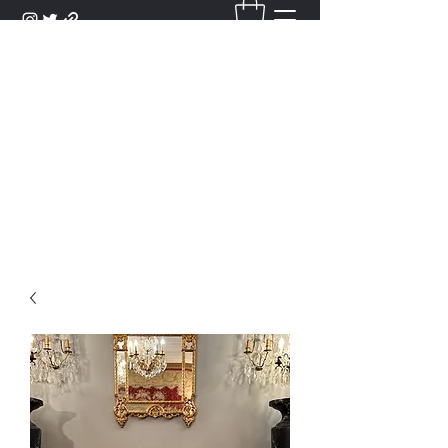
DANTAN
Bienvenue Dans Notre Galerie,
Découvrez Nos Antiquités et
Objets d'Art.