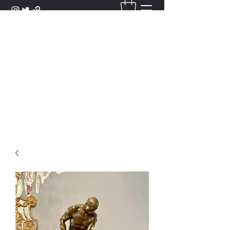
DANTAN
Bienvenue Dans Notre Galerie,
Découvrez Nos Antiquités et
Objets d'Art.