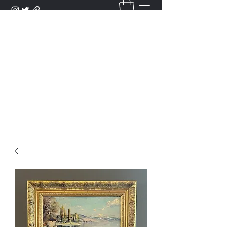
DANTAN
Bienvenue Dans Notre Galerie,
Découvrez Nos Antiquités et
Objets d'Art.