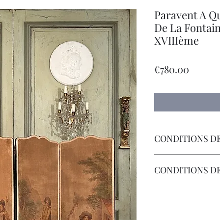
Paravent A Qu
De La Fontai
XVIIIème
Price
€780.00
CONDITIONS DE
Livraison Par Transp
CONDITIONS D
Les Frais de Retour 