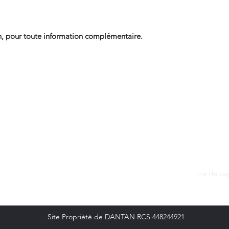
, pour toute information complémentaire.
Contact
dantan@sfr.fr
rte de b
06.81.50.13.37
Site Propriété de DANTAN RCS 448244921