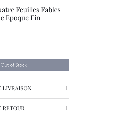
atre Feuilles Fables
ne Epoque Fin
Out of Stock
 LIVRAISON
orteur avec Assurance.
E RETOUR
sont à la Charge du Client.