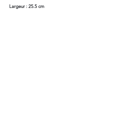
Largeur : 25.5 cm
Profondeur : 24 cm
En Bel Etat de Conservation.
Nous sommes à Votre Disposition,
pour toute information
complémentaire.
WWW.DANTAN.STORE
CONDITIONS DE LIVRAISON
Livraison Par Transporteur avec