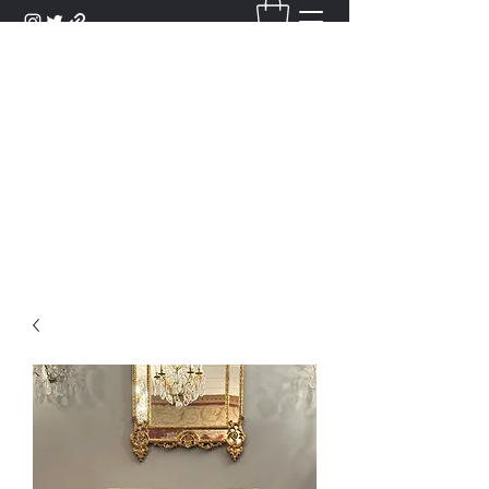
DANTAN
Bienvenue Dans Notre Galerie,
Découvrez Nos Antiquités et
Objets d'Art.