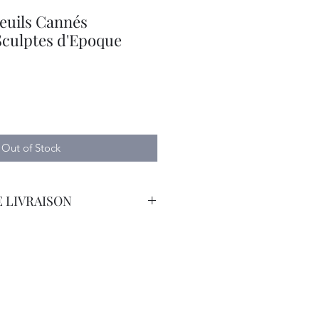
euils Cannés
Sculptes d'Epoque
Out of Stock
 LIVRAISON
orteur avec Assurance.