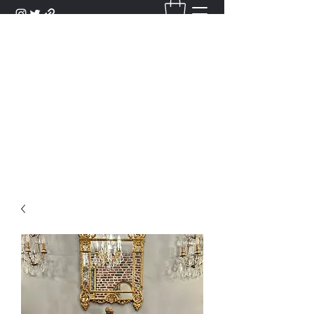
DANTAN
Bienvenue Dans Notre Galerie,
Découvrez Nos Antiquités et
Objets d'Art.