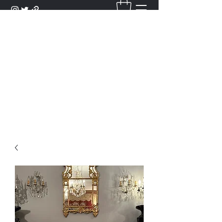
DANTAN
Bienvenue Dans Notre Galerie,
Découvrez Nos Antiquités et
Objets d'Art.