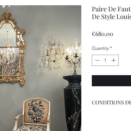
Paire De Faut
De Style Lou
Price
€680.00
Quantity
*
CONDITIONS DE
Livraison Par Transp