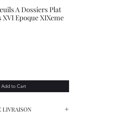
euils A Dossiers Plat
is XVI Epoque XIXeme
Add to Cart
 LIVRAISON
orteur avec Assurance.