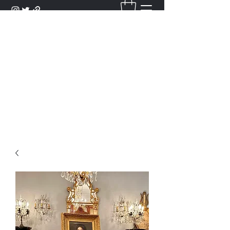
DANTAN
Bienvenue Dans Notre Galerie,
Découvrez Nos Antiquités et
Objets d'Art.