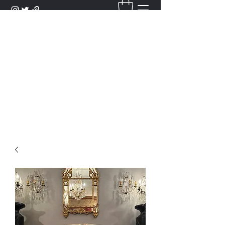
DANTAN
Bienvenue Dans Notre Galerie,
Découvrez Nos Antiquités et
Objets d'Art.