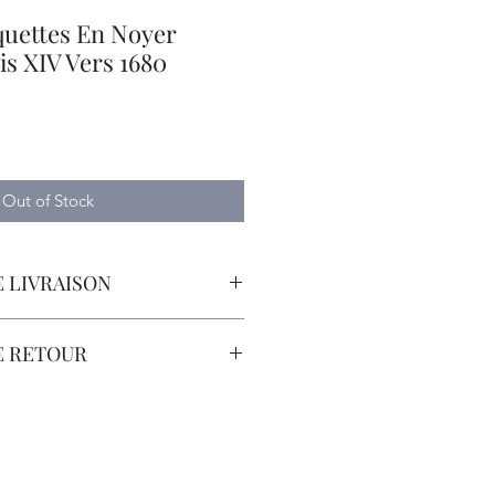
quettes En Noyer
s XIV Vers 1680
e
Out of Stock
 LIVRAISON
orteur avec Assurance.
E RETOUR
sont à la Charge du Client.