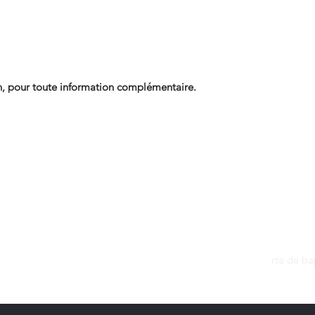
, pour toute information complémentaire.
Contact
dantan@sfr.fr
rte de b
06.81.50.13.37