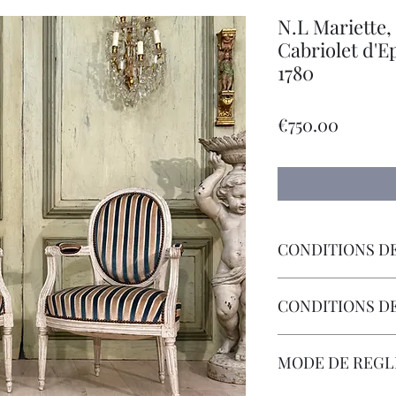
N.L Mariette,
Cabriolet d'E
1780
Price
€750.00
CONDITIONS DE
Livraison Par Transp
CONDITIONS D
Les Frais de Retour 
MODE DE REG