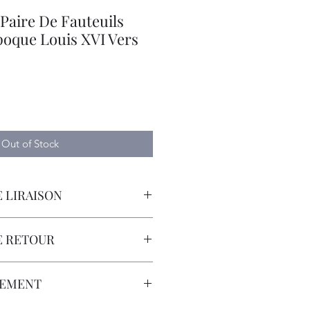
 Paire De Fauteuils
poque Louis XVI Vers
Out of Stock
 LIRAISON
orteur avec Assurance.
E RETOUR
sont à la Charge du Client.
LEMENT