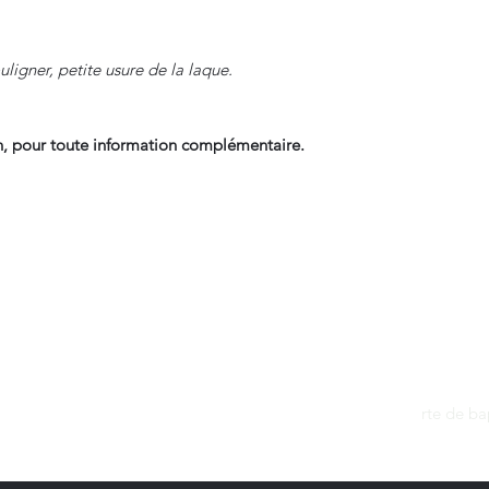
ligner, petite usure de la laque.
, pour toute information complémentaire.
Contact
dantan@sfr.fr
rte de b
06.81.50.13.37