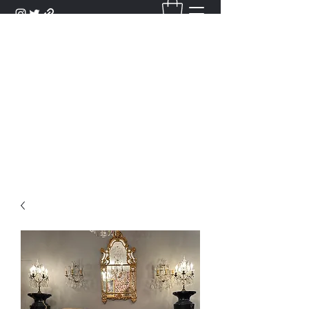
DANTAN
Bienvenue Dans Notre Galerie,
Découvrez Nos Antiquités et
Objets d'Art.