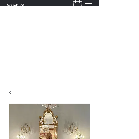
DANTAN
Bienvenue Dans Notre Galerie,
Découvrez Nos Antiquités et
Objets d'Art.