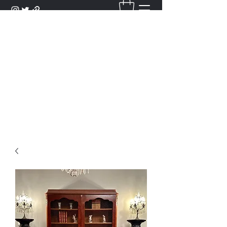
DANTAN
Bienvenue Dans Notre Galerie,
Découvrez Nos Antiquités et
Objets d'Art.