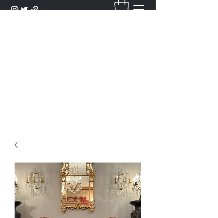
DANTAN
Bienvenue Dans Notre Galerie,
Découvrez Nos Antiquités et
Objets d'Art.