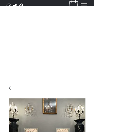
DANTAN
Bienvenue Dans Notre Galerie,
Découvrez Nos Antiquités et
Objets d'Art.