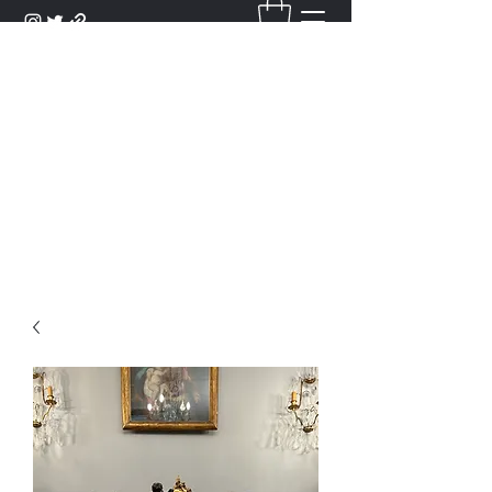
DANTAN
Bienvenue Dans Notre Galerie,
Découvrez Nos Antiquités et
Objets d'Art.