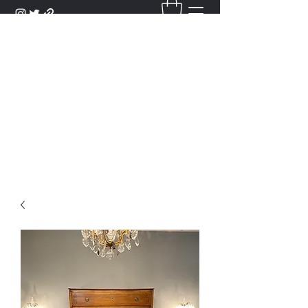
DANTAN
Bienvenue Dans Notre Galerie,
Découvrez Nos Antiquités et
Objets d'Art.