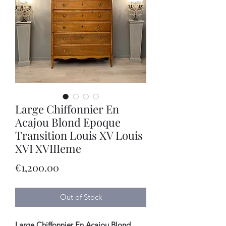
Large Chiffonnier En
Acajou Blond Epoque
Transition Louis XV Louis
XVI XVIIIeme
Price
€1,200.00
Out of Stock
Large Chiffonnier En Acajou Blond