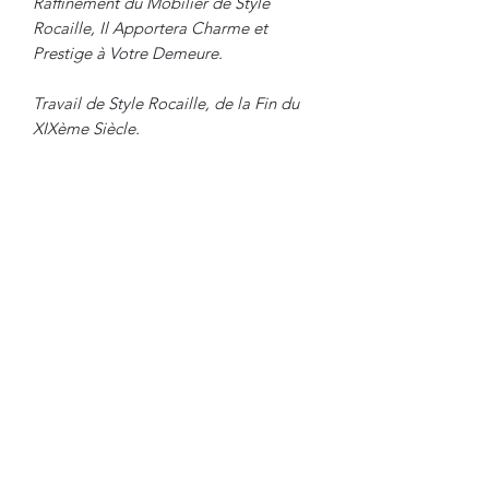
Raffinement du Mobilier de Style
Rocaille, Il Apportera Charme et
Prestige à Votre Demeure.
Travail de Style Rocaille, de la Fin du
XIXème Siècle.
Dimensions
:
Hauteur : 52 cm
Largeur : 37.5 cm
Profondeur : 22 cm
En Bel Etat de Conservation.
Nous
sommes à Votre Disposition, pour
toute information complémentaire.