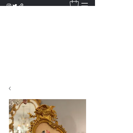
DANTAN
Bienvenue Dans Notre Galerie,
Découvrez Nos Antiquités et
Objets d'Art.