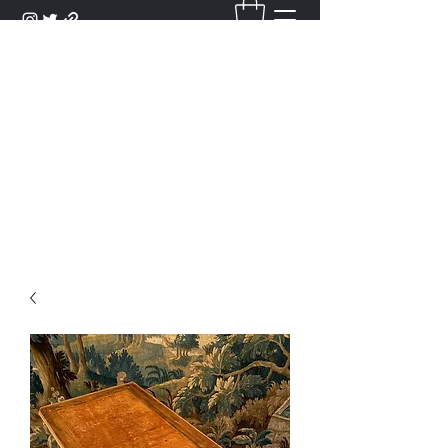
DANTAN
Bienvenue Dans Notre Galerie,
Découvrez Nos Antiquités et
Objets d'Art.