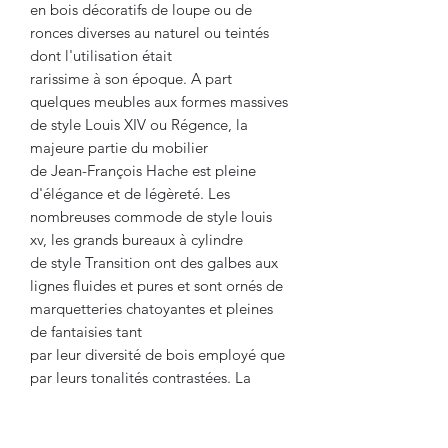
en bois décoratifs de loupe ou de
ronces diverses au naturel ou teintés
dont l'utilisation était
rarissime à son époque. A part
quelques meubles aux formes massives
de style Louis XIV ou Régence, la
majeure partie du mobilier
de Jean-François Hache est pleine
d'élégance et de légèreté. Les
nombreuses commode de style louis
xv, les grands bureaux à cylindre
de style Transition ont des galbes aux
lignes fluides et pures et sont ornés de
marquetteries chatoyantes et pleines
de fantaisies tant
par leur diversité de bois employé que
par leurs tonalités contrastées. La
carrière de Jean-François Hache
prendra fin en 1787, aprés
sa décision de vouloir remplacer tous