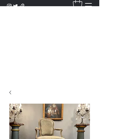
DANTAN
Bienvenue Dans Notre Galerie,
Découvrez Nos Antiquités et
Objets d'Art.