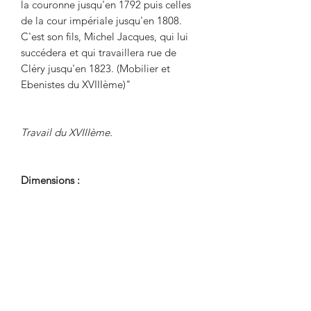
la couronne jusqu'en 1792 puis celles
de la cour impériale jusqu'en 1808.
C'est son fils, Michel Jacques, qui lui
succédera et qui travaillera rue de
Cléry jusqu'en 1823. (Mobilier et
Ebenistes du XVIIIème)"
Travail du XVIIIème.
Dimensions :
Hauteur : 92.5 cm
Largeur : 63 cm
Profondeur : 58 cm
Hauteur Assise : 43 cm