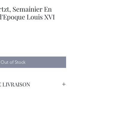
tzt, Semainier En
d'Epoque Louis XVI
e
Out of Stock
 LIVRAISON
orteur avec Assurance. Tarif
emande.