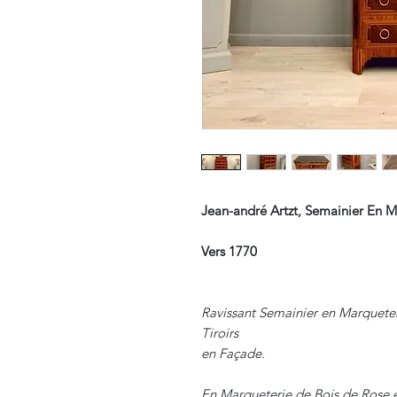
Jean-andré Artzt, Semainier En 
Vers 1770
Ravissant Semainier en Marqueter
Tiroirs
en Façade.
En Marqueterie de Bois de Rose e