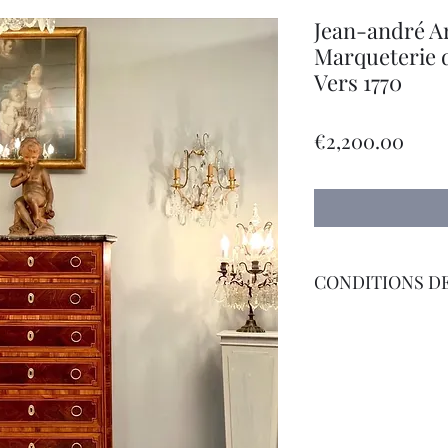
Jean-andré Ar
Marqueterie 
Vers 1770
Pric
€2,200.00
CONDITIONS DE
Livraison par Transp
International sur D