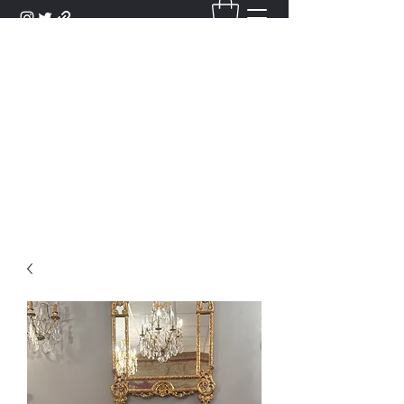
DANTAN
Bienvenue Dans Notre Galerie,
Découvrez Nos Antiquités et
Objets d'Art.