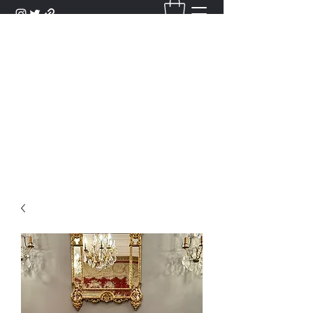
DANTAN
Bienvenue Dans Notre Galerie,
Découvrez Nos Antiquités et
Objets d'Art.