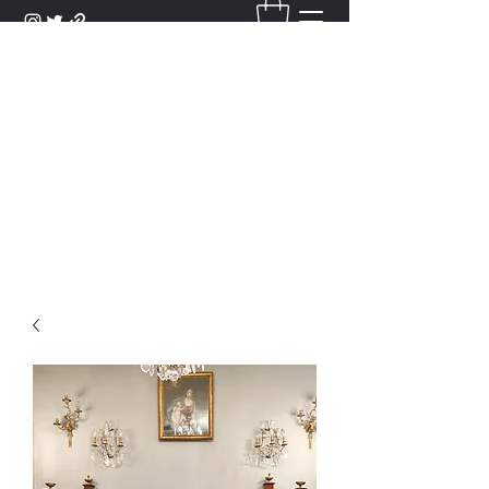
DANTAN
Bienvenue Dans Notre Galerie,
Découvrez Nos Antiquités et
Objets d'Art.