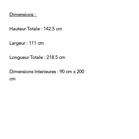
Dimensions :
Hauteur Totale : 142.5 cm
Largeur : 111 cm
Longueur Totale : 218.5 cm
Dimensions Interieures : 90 cm x 200
cm
En Très Bel Etat de Conservation.
Pour tous renseignements, nous
contacter.