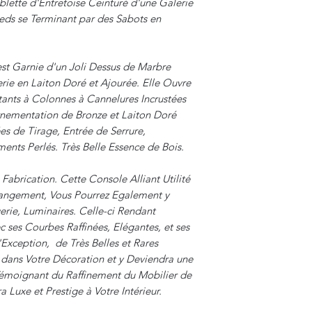
blette d'Entretoise Ceinturé d'une Galerie
ieds se Terminant par des Sabots en
st Garnie d'un Joli Dessus de Marbre
rie en Laiton Doré et Ajourée. Elle Ouvre
tants à Colonnes à Cannelures Incrustées
rnementation de Bronze et Laiton Doré
es de Tirage, Entrée de Serrure,
ents Perlés. Très Belle Essence de Bois.
Fabrication. Cette Console Alliant Utilité
 Rangement, Vous Pourrez Egalement y
erie, Luminaires. Celle-ci Rendant
 ses Courbes Raffinées, Elégantes, et ses
'Exception, de Très Belles et Rares
 dans Votre Décoration et y Deviendra une
Témoignant du Raffinement du Mobilier de
 Luxe et Prestige à Votre Intérieur.