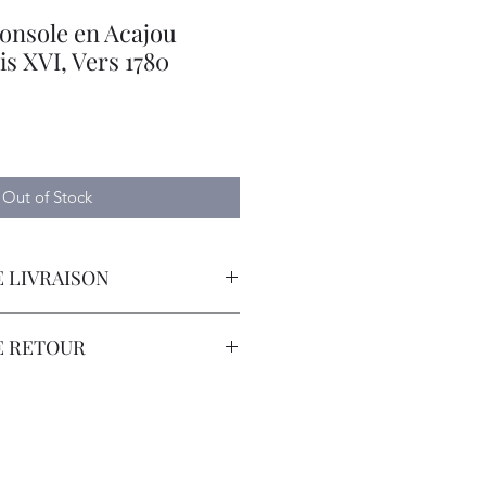
onsole en Acajou
s XVI, Vers 1780
e
Out of Stock
 LIVRAISON
orteur avec Assurance.
E RETOUR
sont à la Charge du Client.