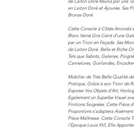
de Laiton Doré Réunis par une Ta
en Laiton Doré et Ajourée. Ses P
Bronze Doré.
Cette Console à Côtés Arrondis e
Blanc Veiné Gris Ceint d'une Gale
par un Tiroir en Façade. Ses Mon
de Laiton Doré. Belle et Riche O
Tels que Sabots, Galeries, Poigné
Cannelures, Guirlandes, Encadrem
Mobilier de Très Belle Qualité de 
Pratique, Grâce à son Tiroir de
Exposer Vos Objets d'Art, Horlog
Egalement un Superbe Visuel avec
Finitions Soignées. Cette Pièce d
Proportions s'adaptera Aisément
Pièce Maîtresse. Cette Console 
l'Epoque Louis XVI, Elle Apportera