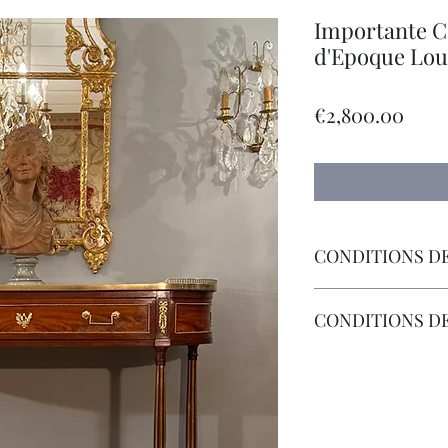
Importante C
d'Epoque Loui
Pric
€2,800.00
CONDITIONS DE
Livraison Par Transp
CONDITIONS D
Les Frais de Retour 