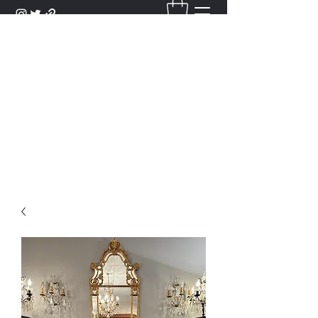
DANTAN
Bienvenue Dans Notre Galerie,
Découvrez Nos Antiquités et
Objets d'Art.