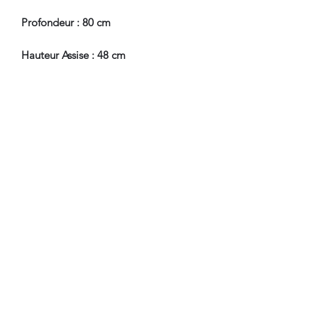
Profondeur : 80 cm
Hauteur Assise : 48 cm
En Bel Etat de Conservation,
restaurations d'usage et d'entretien.
Nous sommes à Votre Disposition,
pour toute information
complémentaire.
WWW.DANTAN.STORE