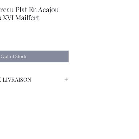
reau Plat En Acajou
s XVI Mailfert
Out of Stock
 LIVRAISON
orteur Avec Assurance.