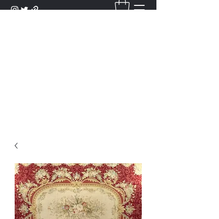
DANTAN
Bienvenue Dans Notre Galerie,
Découvrez Nos Antiquités et
Objets d'Art.