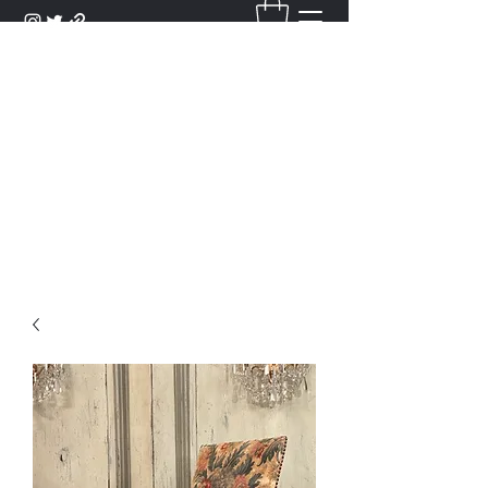
DANTAN
Bienvenue Dans Notre Galerie,
Découvrez Nos Antiquités et
Objets d'Art.