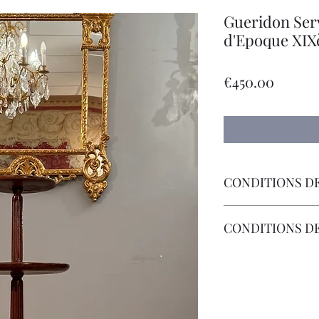
Gueridon Ser
d'Epoque XI
Price
€450.00
CONDITIONS DE
Livraison Par Transp
CONDITIONS D
Les Frais de Retour 