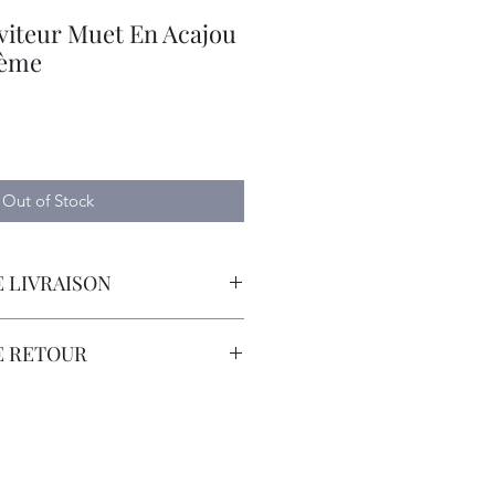
viteur Muet En Acajou
Xème
Out of Stock
 LIVRAISON
orteur avec Assurance.
E RETOUR
sont à la Charge du Client.