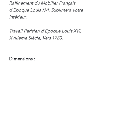
Raffinement du Mobilier Français
d'Epoque Louis XVI, Sublimera votre
Intérieur.
Travail Parisien d'Epoque Louis XVI,
XVIIIème Siècle, Vers 1780.
Dimensions :
Hauteur : 77 cm
Diamètre : 64.5 cm
En Bel Etat de Conservation. A
souligner, petites auréoles sur le
marbre.