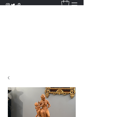
DANTAN
Bienvenue Dans Notre Galerie,
Découvrez Nos Antiquités et
Objets d'Art.