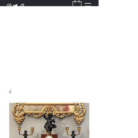
DANTAN
Bienvenue Dans Notre Galerie,
Découvrez Nos Antiquités et
Objets d'Art.